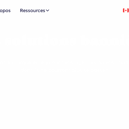
ropos
Ressources
 solutions banni
otre marque en équipant vos agences ou vos courti
dont ils ne pourront plus se
passer!