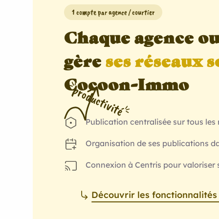
1 compte par agence / courtier
Chaque agence ou
gère
ses réseaux 
Cocoon-Immo
p
r
o
d
u
c
t
i
v
i
t
é
Publication centralisée sur tous le
Organisation de ses publications da
Connexion à Centris pour valoriser 
Découvrir les fonctionnalités