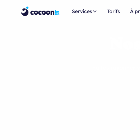
Services
Tarifs
À p
Nos
Faites rayonner v