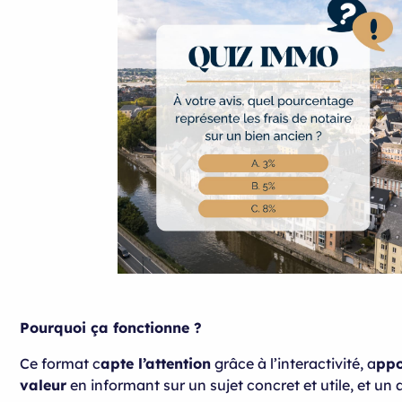
Pourquoi ça fonctionne ?
Ce format c
apte l’attention
grâce à l’interactivité, a
ppo
valeur
en informant sur un sujet concret et utile, et un a