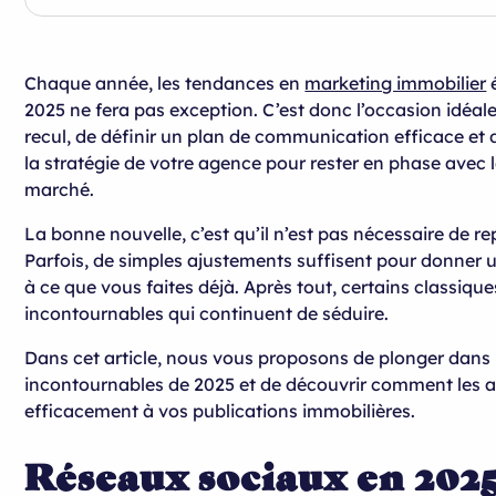
Réseaux sociaux en 2025 : sincérité, naturel et rapidité
Les 10 concepts à copier-coller pour cartonner sur les 
La clé succès social media en 2025 …
sociaux en 2025
Engagement et interactivité
Chaque année, les tendances en
marketing immobilier
é
1. “Teaser” une annonce
Authenticité et transparence
2025 ne fera pas exception. C’est donc l’occasion idéal
2. Quiz Immobilier
recul, de définir un plan de communication efficace et d
Contenu utile et responsable
la stratégie de votre agence pour rester en phase avec 
3. Tuto financier
marché.
4. Visite vidéo commentée
La bonne nouvelle, c’est qu’il n’est pas nécessaire de rep
5. Carrousel éducatif simplifié
Parfois, de simples ajustements suffisent pour donner u
à ce que vous faites déjà. Après tout, certains classique
6. Carrousel éducatif humanisé
incontournables qui continuent de séduire.
7. Coulisses de l’agence
Dans cet article, nous vous proposons de plonger dans
8. Remise des clés
incontournables de 2025 et de découvrir comment les a
efficacement à vos publications immobilières.
9. Reportage photo : commerçants du quartier
10. Surprenez en surfant sur les trends
Réseaux sociaux en 2025