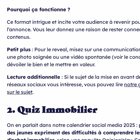
Pourquoi ça fonctionne ?
Ce format intrigue et incite votre audience à revenir po
l’annonce. Vous leur donnez une raison de rester conne
contenus.
Petit plus
: Pour le reveal, misez sur une communicatio
une photo soignée ou une vidéo spontanée (voir le con
dévoiler le bien et le mettre en valeur.
Lecture additionnelle
: Si le sujet de la mise en avant d
réseaux sociaux vous intéresse, vous pouvez lire
notre 
sur le sujet
.
2. Quiz Immobilier
On en parlait dans notre calendrier social media 2025 :
des jeunes expriment des difficultés à comprendre l
d’achat immobilier,
selon une enquête OpinionWay. Ce