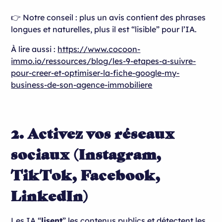
👉 Notre conseil : plus un avis contient des phrases
longues et naturelles, plus il est “lisible” pour l’IA.
À lire aussi :
https://www.cocoon-
immo.io/ressources/blog/les-9-etapes-a-suivre-
pour-creer-et-optimiser-la-fiche-google-my-
business-de-son-agence-immobiliere
2. Activez vos réseaux
sociaux (Instagram,
TikTok, Facebook,
LinkedIn)
Les IA “
lisent
” les contenus publics et détectent les