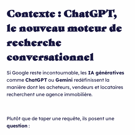
Contexte : ChatGPT,
1. Optimisez votre fiche Google My Business
2. Activez vos réseaux sociaux (Instagram,
le nouveau moteur de
TikTok, Facebook, LinkedIn)
recherche
3. Collectez et valorisez vos avis clients
4. Soignez la cohérence globale de votre
conversationnel
marque
Si Google reste incontournable, les
IA génératives
comme
ChatGPT
ou
Gemini
redéfinissent la
manière dont les acheteurs, vendeurs et locataires
recherchent une agence immobilière.
Plutôt que de taper une requête, ils posent une
question
: