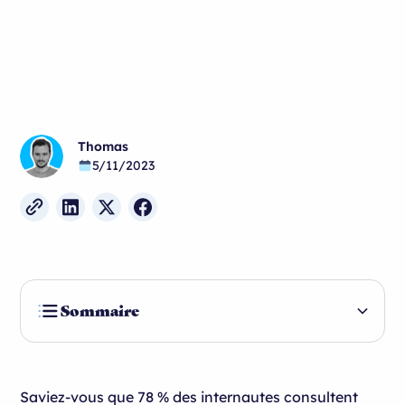
Thomas
5/11/2023
Sommaire
Top 7 des vidéos immobilières efficaces
Où publier vos vidéos de promotion immobilière
?
1. La vidéo « Mandat de vente »
Saviez-vous que 78 % des internautes consultent