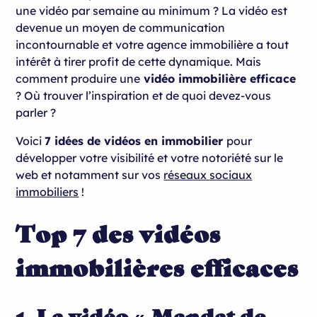
2. La vidéo « Présentation »
une vidéo par semaine au minimum ? La vidéo est
devenue un moyen de communication
3. La vidéo « Gestion locative »
incontournable et votre agence immobilière a tout
4. La vidéo « Conseil Immobilier »
intérêt à tirer profit de cette dynamique. Mais
comment produire une
vidéo immobilière efficace
5. La vidéo « Témoignage client »
? Où trouver l’inspiration et de quoi devez-vous
parler ?
6. La vidéo « Recrutement »
7. La vidéo « Pitch d’ascenseur »
Voici
7 idées de vidéos en immobilier
pour
développer votre visibilité et votre notoriété sur le
web et notamment sur vos
réseaux sociaux
immobiliers
!
Top 7 des vidéos
immobilières efficaces
1. La vidéo « Mandat de