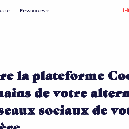
ropos
Ressources
tre la plateforme C
ains de votre altern
éseaux sociaux de vo
ère