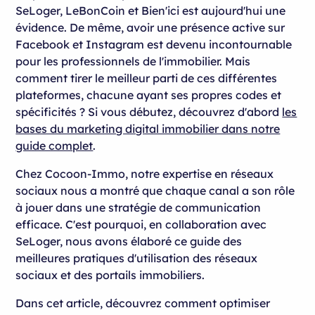
Montrez les coulisses de votre agence sur les
SeLoger, LeBonCoin et Bien'ici est aujourd'hui une
des acheteurs actifs
Sur les réseaux sociaux : authenticité et
réseaux
Jouez la carte de l'exclusivité
évidence. De même, avoir une présence active sur
Les réseaux sociaux : cultivez votre relation
diversité des formats
Facebook et Instagram est devenu incontournable
Exploitez la puissance du reciblage
Un tiers d'annonces immobilières
client sur le long terme
pour les professionnels de l'immobilier. Mais
Ce qu'il faut retenir
Ce qu'il faut retenir
Un tiers de contenus informatifs
comment tirer le meilleur parti de ces différentes
Ce qu'il faut retenir
plateformes, chacune ayant ses propres codes et
Un tiers de contenus humains
spécificités ? Si vous débutez, découvrez d'abord
les
Ce qu'il faut retenir
bases du marketing digital immobilier dans notre
guide complet
.
Chez Cocoon-Immo, notre expertise en réseaux
sociaux nous a montré que chaque canal a son rôle
à jouer dans une stratégie de communication
efficace. C'est pourquoi, en collaboration avec
SeLoger, nous avons élaboré ce guide des
meilleures pratiques d'utilisation des réseaux
sociaux et des portails immobiliers.
Dans cet article, découvrez comment optimiser